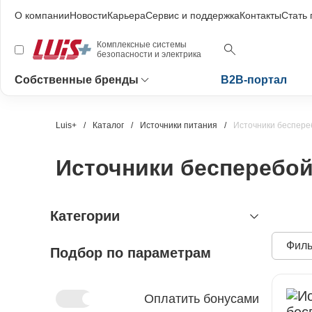
О компании
Новости
Карьера
Сервис и поддержка
Контакты
Стать
Комплексные системы
безопасности и электрика
Собственные бренды
B2B-портал
Luis+
Каталог
Источники питания
Источники беспере
Источники бесперебой
Категории
Филь
Подбор по параметрам
видеонаблюдение
охранно-пожарная сигнализация
видеокамеры и комплектующие
видеокамеры
устройства видеозахвата
антитеррористическое
устройства приёмно-контрольные
Оплатить бонусами
оборудование