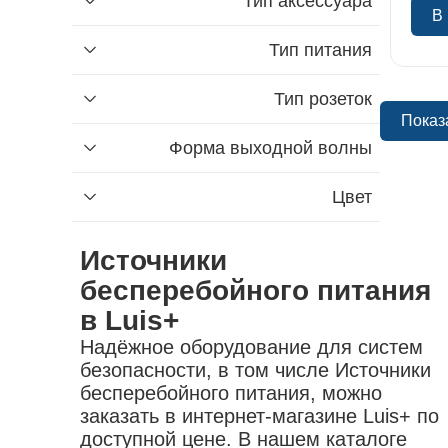
Тип аксессуара
Найти
аксессуары для пайки
коврики диэлектрические
В
переходники для электроинструмента
обувь
насадки
Тип питания
Тип розеток
Показ
Форма выходной волны
Цвет
Источники
бесперебойного питания
в Luis+
Надёжное оборудование для систем
безопасности, в том числе Источники
бесперебойного питания, можно
заказать в интернет-магазине Luis+ по
доступной цене. В нашем каталоге