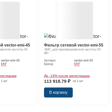
й vector-emi-45
Фильтр сетевой vector-emi-55
вателя частоты 45
ЭМС, для преобразователя частоты 55
кВт
vector-emi-45
Артикул
vector-emi-55
EKF
Бренд
EKF
егистрации
До -14% после регистрации
113 918.79 ₽
 1 шт
за 1 шт
В корзину