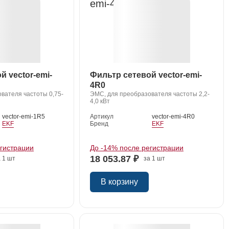
й vector-emi-
Фильтр сетевой vector-emi-
4R0
вателя частоты 0,75-
ЭМС, для преобразователя частоты 2,2-
4,0 кВт
vector-emi-1R5
Артикул
vector-emi-4R0
EKF
Бренд
EKF
егистрации
До -14% после регистрации
18 053.87 ₽
 1 шт
за 1 шт
В корзину