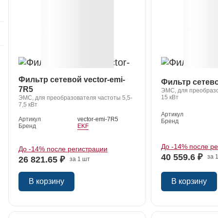
й
Фильтр сетевой vector-emi-
Фильтр сетево
7R5
ЭМС, для преобразо
15 кВт
ЭМС, для преобразователя частоты 5,5-
7,5 кВт
Артикул
Артикул
vector-emi-7R5
Бренд
Бренд
EKF
До -14% после р
До -14% после регистрации
40 559.6 ₽
за 
26 821.65 ₽
за 1 шт
В корзину
В корзину