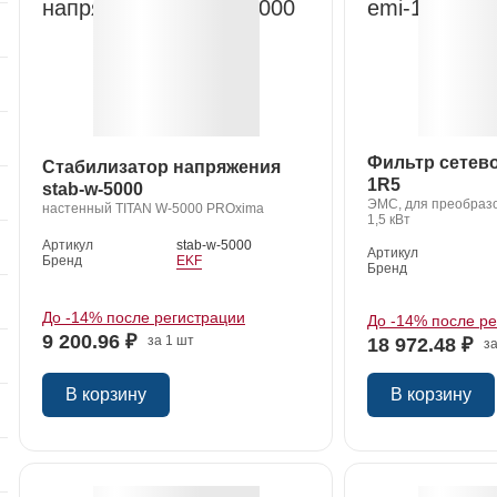
Фильтр сетево
Стабилизатор напряжения
1R5
stab-w-5000
ЭМС, для преобразо
настенный TITAN W-5000 PROxima
1,5 кВт
Артикул
stab-w-5000
Артикул
Бренд
EKF
Бренд
До -14% после регистрации
До -14% после р
9 200.96 ₽
за 1 шт
18 972.48 ₽
за
В корзину
В корзину