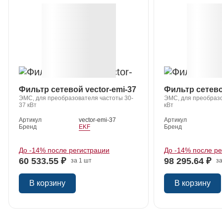
Фильтр сетевой vector-emi-37
Фильтр сетево
ЭМС, для преобразователя частоты 30-
ЭМС, для преобразо
37 кВт
кВт
Артикул
vector-emi-37
Артикул
Бренд
EKF
Бренд
До -14% после регистрации
До -14% после р
60 533.55 ₽
98 295.64 ₽
за 1 шт
за
В корзину
В корзину