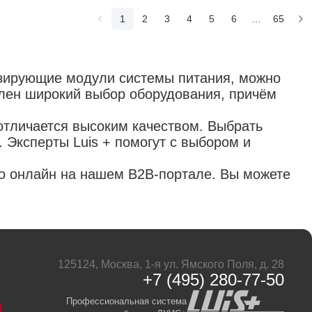
1
2
3
4
5
6
…
65
изирующие модули системы питания, можно
влен широкий выбор оборудования, причём
отличается высоким качеством. Выбрать
 Эксперты Luis + помогут с выбором и
о онлайн на нашем B2B-портале. Вы можете
125124, Москва, 1-я ул. Ямского Поля, д. 28
+7 (495) 280-77-50
Профессиональная система