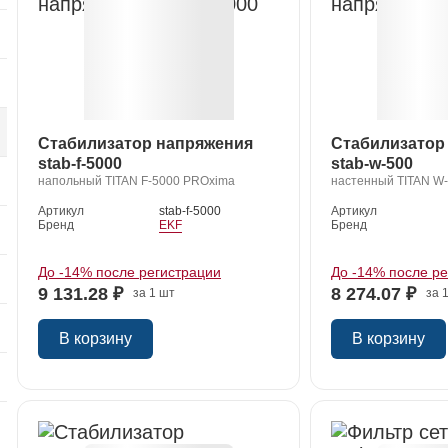
я
Стабилизатор напряжения
Стабилизатор
stab-f-5000
stab-w-500
напольный TITAN F-5000 PROxima
настенный TITAN W
Артикул
stab-f-5000
Артикул
Бренд
EKF
Бренд
До -14% после регистрации
До -14% после р
9 131.28 ₽
8 274.07 ₽
за 1 шт
за 
В корзину
В корзину
я