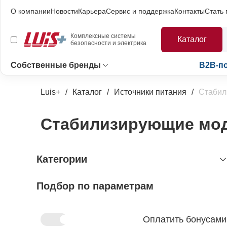
О компании
Новости
Карьера
Сервис и поддержка
Контакты
Стать
Комплексные системы
Каталог
безопасности и электрика
Собственные бренды
B2B-п
Luis+
Каталог
Источники питания
Стабил
Стабилизирующие мод
Категории
Подбор по параметрам
видеонаблюдение
охранно-пожарная сигнализация
видеокамеры и комплектующие
видеокамеры
устройства видеозахвата
антитеррористическое
устройства приёмно-контрольные
Оплатить бонусами