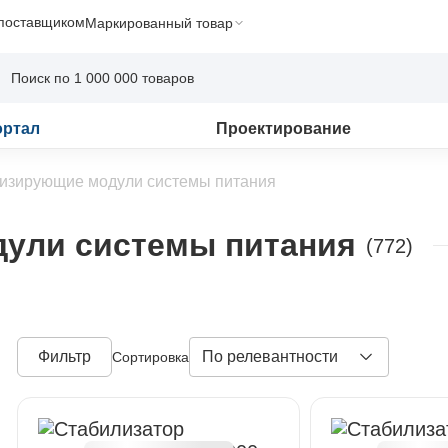
 поставщиком
Маркированный товар
ортал
Проектирование
изирующие модули системы питания
ули системы питания
(772)
Фильтр
По релевантности
Сортировка