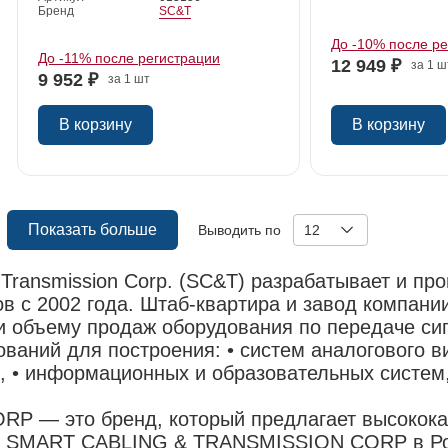
Бренд
SC&T
До -10% после р
До -11% после регистрации
12 949 ₽
за 1 ш
9 952 ₽
за 1 шт
В корзину
В корзину
Показать больше
Выводить по
12
 Transmission Corp. (SC&T) разрабатывает и п
в с 2002 года. Штаб-квартира и завод компании
и объему продаж оборудования по передаче сиг
аний для построения: • систем аналогового в
, • информационных и образовательных систем,
 — это бренд, который предлагает высокока
р SMART CABLING & TRANSMISSION CORP в Рос