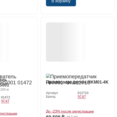
В корзину
ель
Приемопередатчик HKM01-4K
S001
1200 м
Артикул
012710
Бренд
SC&T
01472
SC&T
До -23% после регистрации
егистрации
69 598 ₽
за 1 шт