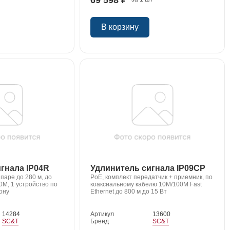
В корзину
гнала IP04R
Удлинитель сигнала IP09CP
й паре до 280 м, до
PoE, комплект передатчик + приемник, по
00M, 1 устройство по
коаксиальному кабелю 10M/100M Fast
ону
Ethernet до 800 м до 15 Вт
14284
Артикул
13600
SC&T
Бренд
SC&T