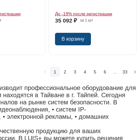
егистрации
До -19% после регистрации
35 092 ₽
т
за 1 шт
В корзину
1
2
3
4
5
6
…
33
роизводит профессиональное оборудование для
 находятся в Тайване в г. Тайпей. Сегодня
налов на рынке систем безопасности. В
идеонаблюдения, • систем IP-
 • электронной рекламы, • домашних
чественную продукцию для ваших
сии. В LUIS+ вы можете купить решения