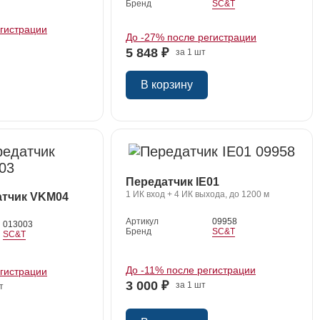
Бренд
SC&T
егистрации
До -27% после регистрации
5 848 ₽
за 1 шт
В корзину
Передатчик IE01
1 ИК вход + 4 ИК выхода, до 1200 м
тчик VKM04
Артикул
09958
013003
Бренд
SC&T
SC&T
До -11% после регистрации
егистрации
3 000 ₽
за 1 шт
т