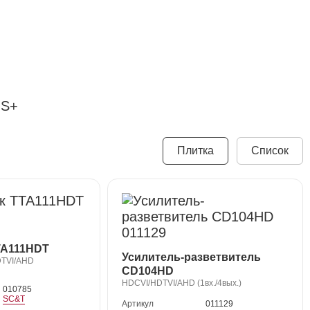
IS+
Плитка
Список
TA111HDT
Усилитель-разветвитель
DTVI/AHD
CD104HD
HDCVI/HDTVI/AHD (1вх./4вых.)
010785
SC&T
Артикул
011129