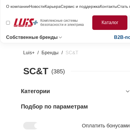
О компании
Новости
Карьера
Сервис и поддержка
Контакты
Стать
Комплексные системы
Каталог
безопасности и электрика
Собственные бренды
B2B-п
Luis+
Бренды
SC&T
SC&T
(385)
Категории
Подбор по параметрам
видеонаблюдение
устройства передачи видеосигнала
охранно-пожарная сигнализация
управление доступом
извещатели пожарные
Оплатить бонусами