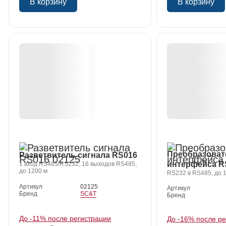
В корзину
В корзину
Преобразоват
Разветвитель сигнала RS016
интерфейса R
1 вход RS485/RS232, 16 выходов RS485,
до 1200 м
RS232 в RS485, до 
Артикул
02125
Артикул
Бренд
SC&T
Бренд
До -11% после регистрации
До -16% после р