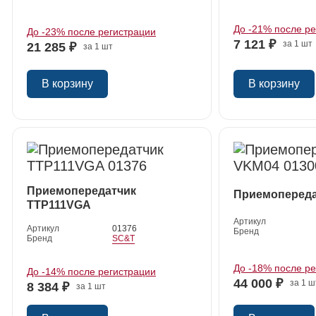
До -21% после р
До -23% после регистрации
7 121 ₽
за 1 шт
21 285 ₽
за 1 шт
В корзину
В корзину
Приемопередатчик
Приемопереда
TTP111VGA
Артикул
Артикул
01376
Бренд
Бренд
SC&T
До -18% после р
До -14% после регистрации
44 000 ₽
за 1 ш
8 384 ₽
за 1 шт