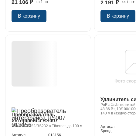
21 106 ₽
2 191 ₽
за 1 шт
за 1 шт
В корзину
В корзину
Удлинитель си
PoE af/at/bt по вито
48.86 Вт, 10/100/10
140 м в каждую стор
Преобразователь
интерфейса RS007
RS485/RS422/RS232 в Ethernet, до 100 м
Артикул
Бренд
Артикул
013156