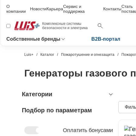
О
Сервис и
Стать
Новости
Карьера
Контакты
компании
поддержка
поста
Комплексные системы
безопасности и электрика
Собственные бренды
B2B-портал
Luis+
Каталог
Пожаротушение и огнезащита
Пожарот
Генераторы газового 
Категории
Филь
Подбор по параметрам
видеонаблюдение
охранно-пожарная сигнализация
видеокамеры и комплектующие
видеокамеры
устройства видеозахвата
антитеррористическое
устройства приёмно-контрольные
Оплатить бонусами
оборудование