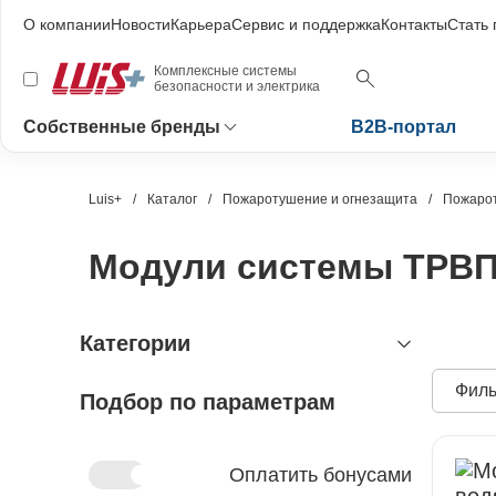
О компании
Новости
Карьера
Сервис и поддержка
Контакты
Стать
Комплексные системы
безопасности и электрика
Собственные бренды
B2B-портал
Luis+
Каталог
Пожаротушение и огнезащита
Пожарот
Модули системы ТРВ
Категории
Филь
Подбор по параметрам
видеонаблюдение
охранно-пожарная сигнализация
видеокамеры и комплектующие
видеокамеры
устройства видеозахвата
антитеррористическое
устройства приёмно-контрольные
Оплатить бонусами
оборудование