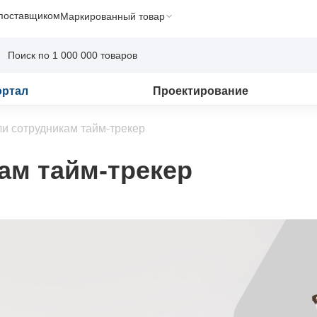
 поставщиком
Маркированный товар
ортал
Проектирование
и сотрудникам тайм-трекер
ам тайм-трекер