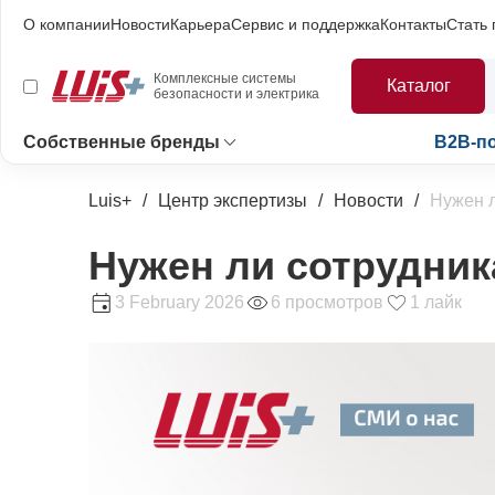
О компании
Новости
Карьера
Сервис и поддержка
Контакты
Стать
Комплексные системы
Каталог
безопасности и электрика
Собственные бренды
B2B-п
Luis+
Центр экспертизы
Новости
Нужен л
Нужен ли сотрудник
3 February 2026
6 просмотров
1 лайк