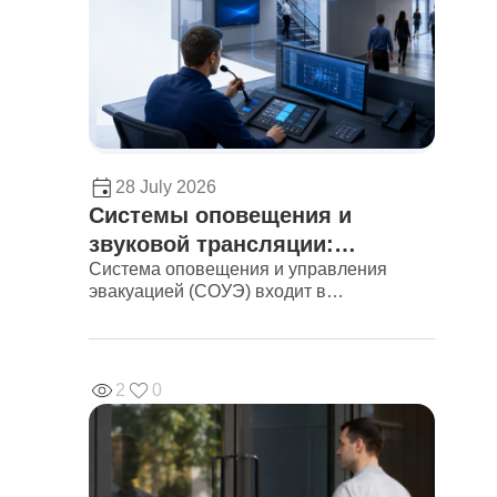
28 July 2026
Системы оповещения и
звуковой трансляции:
Система оповещения и управления
требования, оборудование и
эвакуацией (СОУЭ) входит в
сценарии применения
обязательный состав противопожарной
защиты здания: по сигналу от
сигнализации она сообщает людям об
опасности и направляет их к выходам.
2
0