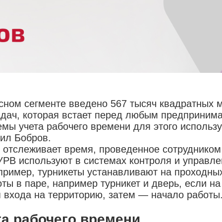
фисном сегменте введено 567 тысяч квадратных 
адач, которая встает перед любым предпринима
темы учета рабочего времени для этого использ
нил Бобров.
 отслеживает время, проведенное сотрудником 
 УРВ используют в системах контроля и управл
пример, турникеты устанавливают на проходных
ты в паре, например турникет и дверь, если н
 входа на территорию, затем — начало работы.
та рабочего времени