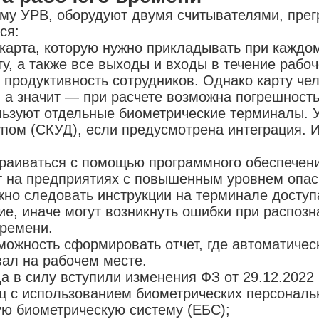
ему УРВ, оборудуют двумя считывателями, пре
тся:
карта, которую нужно прикладывать при каждо
у, а также все выходы и входы в течение рабоч
продуктивность сотрудников. Однако карту чел
, а значит — при расчете возможна погрешност
зуют отдельные биометрические терминалы. У
упом (СКУД), если предусмотрена интеграция. 
раиваться с помощью программного обеспечени
т на предприятиях с повышенным уровнем опас
жно следовать инструкции на терминале доступ
е, иначе могут возникнуть ошибки при распозн
времени.
можность сформировать отчет, где автоматичес
вал на рабочем месте.
года в силу вступили изменения ФЗ от 29.12.2
иц с использованием биометрических персональ
ю биометрическую систему (ЕБС);