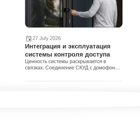
27 July 2026
Интеграция и эксплуатация
системы контроля доступа
Ценность системы раскрывается в
связках. Соединение СКУД с домофоном
позволяет открыть дверь посетителю с
рабочего места, а камера у прохода
подтверждает, что пропуском
воспользовался владелец.
1
0