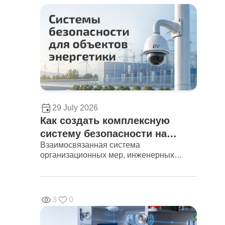
29 July 2026
Как создать комплексную
систему безопасности на
Взаимосвязанная система
энергетическом объекте
организационных мер, инженерных
средств, программного обеспечения и
регламентов реагирования, построенная
вокруг конкретных рисков объекта.
3
0