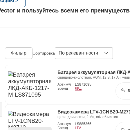
кацию >
Vector и пользуйтесь всеми его преимущест
Фильтр
По релевантности
Сортировка
Батарея аккумуляторная ЛКД-
свинцово-кислотная, AGM, 12 В, 17 Ач, уни
Артикул
LS871095
Бренд
ЛКД
5
Видеокамера LTV-1CNB20-M27
цилиндрическая, 2 Мп, mtz объектив
Артикул
LS885365
Бренд
LTV