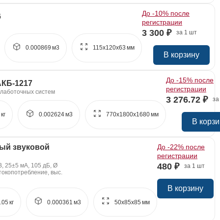
До -10% после
6
регистрации
3 300 ₽
за 1 шт
0.000869
м3
115x
120x
63
мм
В корзину
До -15% после
АКБ-1217
регистрации
 слаботочных систем
3 276.72 ₽
за
кг
0.002624
м3
770x
1800x
1680
мм
В корзи
ый звуковой
До -22% после
регистрации
480 ₽
В, 25±5 мА, 105 дБ, Ø
за 1 шт
е токопотребление, выс.
В корзину
.05
кг
0.000361
м3
50x
85x
85
мм