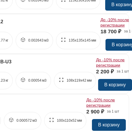
.62
кг
0.002645
м3
115x
230x
100
мм
В корзин
До -10% после
12
регистрации
18 700 ₽
за 1
.77
кг
0.002643
м3
135x
135x
145
мм
В корзин
До -10% после
JB-U3
регистрации
2 200 ₽
за 1 шт
.23
кг
0.00054
м3
108x
119x
42
мм
В корзину
До -10% после
регистрации
2 900 ₽
за 1 шт
0.000572
м3
100x
110x
52
мм
В корзину