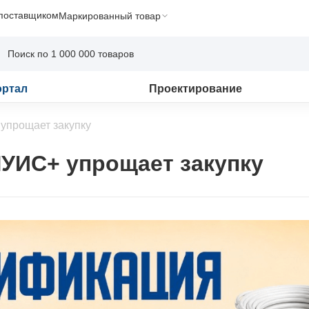
 поставщиком
Маркированный товар
ортал
Проектирование
 упрощает закупку
ЛУИС+ упрощает закупку