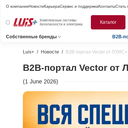
О компании
Новости
Карьера
Сервис и поддержка
Контакты
Стать
Комплексные системы
Каталог
безопасности и электрика
Собственные бренды
B2B-п
Luis+
Новости
B2B-портал Vector от ЛУИС+
B2B-портал Vector от 
(1 June 2026)