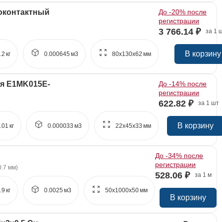
оконтактный
До -20% после
регистрации
3 766.14 ₽
за 1 
В корзину
.2
кг
0.000645
м3
80x
130x
62
мм
я E1MK015E-
До -14% после
регистрации
622.82 ₽
за 1 шт
В корзину
.01
кг
0.000033
м3
22x
45x
33
мм
До -34% после
регистрации
.7 мм)
528.06 ₽
за 1 м
.9
кг
0.0025
м3
50x
1000x
50
мм
В корзину