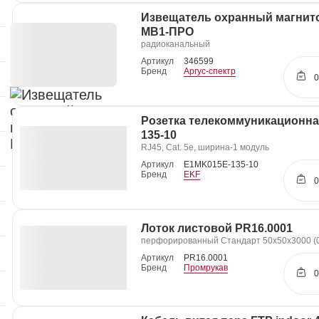
Извещатель охранный магнит
МВ1-ПРО
радиоканальный
Артикул
346599
Бренд
Аргус-спектр
0
Розетка телекоммуникационна
135-10
RJ45, Cat. 5e, ширина-1 модуль
Артикул
E1MK015E-135-10
Бренд
EKF
0
Лоток листовой PR16.0001
перфорированный Стандарт 50х50х3000 (0
Артикул
PR16.0001
Бренд
Промрукав
0