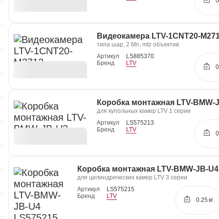
0
Видеокамера LTV-1CNT20-M27
типа шар, 2 Мп, mtz объектив
Артикул
LS885370
Бренд
LTV
0
Коробка монтажная LTV-BMW-
для купольных камер LTV 1 серии
Артикул
LS575213
Бренд
LTV
0
Коробка монтажная LTV-BMW-JB-U4
для цилиндрических камер LTV 3 серии
Артикул
LS575215
Бренд
LTV
0.25
кг