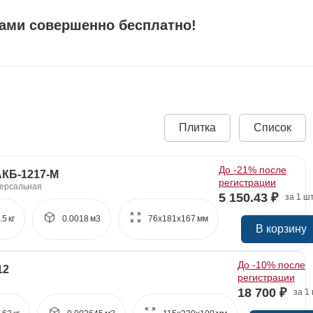
вами совершенно бесплатно!
Плитка
Список
До -21% после
АКБ-1217-М
регистрации
версальная
5 150.43 ₽
за 1 ш
.5
кг
0.0018
м3
76x
181x
167
мм
В корзину
До -10% после
12
регистрации
18 700 ₽
за 1