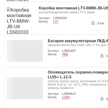
Коробка монтажная LTV-BMW-JB-U
для циллиндрических камер LTV 3 серии
Артикул
LS583333
Бренд
LTV
0.4
кг
Батарея аккумуляторная ЛКД-
свинцово-кислотная, AGM, 12В, 17 Ач, для
Артикул
LS831697
Бренд
ЛКД
5
Оповещатель охранно-пожарн
LUIS+ L-12-S
пластик. корпус, внутр. исполнение, 9-13.8 
86х50, 0.05 кг, -10...55°C, IP55, пониженно
уровень громкости
Артикул
LS800612
Бренд
LUIS+
0