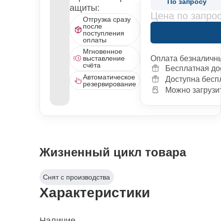
По запросу
ащиты:
Цена по запро
Отгрузка сразу
после
поступления
оплаты
Мгновенное
Оплата безналичн
выставление
счёта
Бесплатная до
Автоматическое
Доступна бесп
резервирование
Можно загрузит
Жизненный цикл товара
Снят с производства
Характеристики
Наличие