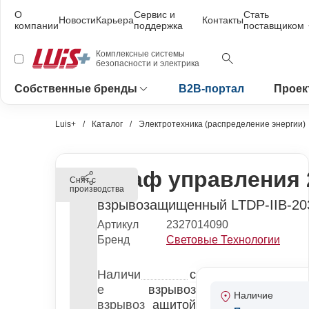
О
Сервис и
Стать
Новости
Карьера
Контакты
компании
поддержка
поставщиком
Комплексные системы
безопасности и электрика
Собственные бренды
B2B-портал
Проек
Luis+
Каталог
Электротехника (распределение энергии)
Шкаф управления 
Снят с
производства
взрывозащищенный LTDP-IIВ-20
Артикул
2327014090
Бренд
Световые Технологии
Наличи
с
е
взрывоз
Наличие
взрывоз
ащитой