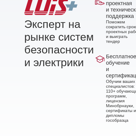
проектная
и техничес
поддержка
Эксперт на
Поможем
сократить срок
проектных раб
рынке систем
и выиграть
тендер
безопасности
Бесплатно
и электрики
обучение
и
сертифика
Обучим ваших
специалистов:
110+ обучающ
программ,
лицензия
Минобрнауки,
сертификаты и
дипломы
гособразца