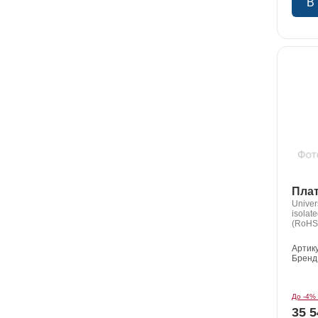
В
Плат
Univer
isolat
(RoHS
D-Sub 
Артик
Бренд
До -4%
35 5