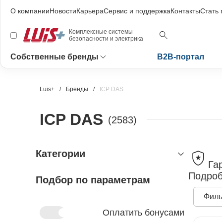
О компании
Новости
Карьера
Сервис и поддержка
Контакты
Стать
Комплексные системы
безопасности и электрика
Собственные бренды
B2B-портал
Luis+
Бренды
ICP DAS
ICP DAS
(2583)
Категории
Га
Подроб
Подбор по параметрам
видеонаблюдение
охранно-пожарная сигнализация
видеокамеры и комплектующие
Филь
видеокамеры
управление доступом
устройства приёмно-контрольные
Оплатить бонусами