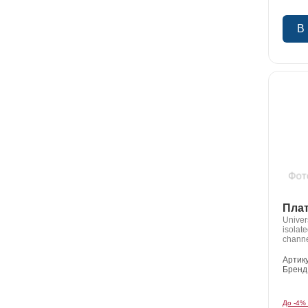
В
Плат
Univer
isolate
channe
Includ
connec
Артик
Бренд
До -4%