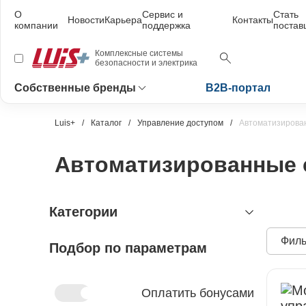
О
Сервис и
Стать
Новости
Карьера
Контакты
компании
поддержка
поста
Комплексные системы
безопасности и электрика
Собственные бренды
B2B-портал
Luis+
Каталог
Управление доступом
Автоматизирова
Автоматизированные 
Категории
Филь
Подбор по параметрам
видеонаблюдение
охранно-пожарная сигнализация
видеокамеры и комплектующие
видеокамеры
устройства видеозахвата
антитеррористическое
устройства приёмно-контрольные
Оплатить бонусами
оборудование