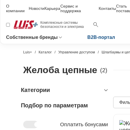
О
Сервис и
Стать
Новости
Карьера
Контакты
компании
поддержка
поста
Комплексные системы
безопасности и электрика
Собственные бренды
B2B-портал
Luis+
Каталог
Управление доступом
Шлагбаумы и це
Желоба цепные
(2)
Категории
Филь
Подбор по параметрам
видеонаблюдение
охранно-пожарная сигнализация
видеокамеры и комплектующие
видеокамеры
устройства видеозахвата
антитеррористическое
устройства приёмно-контрольные
Оплатить бонусами
оборудование