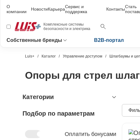
О
Сервис и
Стать
Новости
Карьера
Контакты
компании
поддержка
поста
Комплексные системы
безопасности и электрика
Собственные бренды
B2B-портал
Luis+
Каталог
Управление доступом
Шлагбаумы и це
Опоры для стрел шла
Категории
Филь
Подбор по параметрам
видеонаблюдение
охранно-пожарная сигнализация
видеокамеры и комплектующие
видеокамеры
устройства видеозахвата
антитеррористическое
устройства приёмно-контрольные
Оплатить бонусами
оборудование