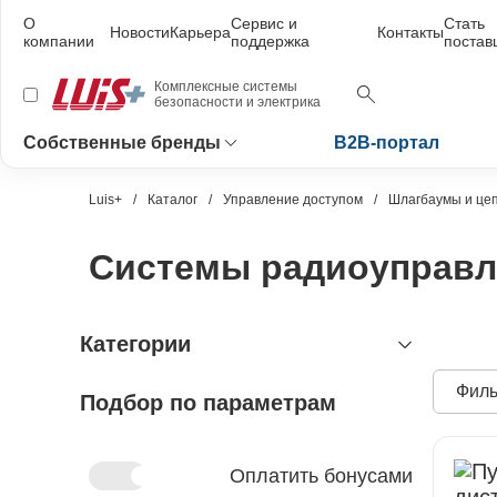
О
Сервис и
Стать
Новости
Карьера
Контакты
компании
поддержка
поста
Комплексные системы
безопасности и электрика
Собственные бренды
B2B-портал
Luis+
Каталог
Управление доступом
Шлагбаумы и це
Системы радиоуправл
Категории
Филь
Подбор по параметрам
видеонаблюдение
охранно-пожарная сигнализация
видеокамеры и комплектующие
видеокамеры
устройства видеозахвата
антитеррористическое
устройства приёмно-контрольные
Оплатить бонусами
оборудование