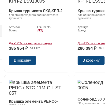
Крыша турникета ЛКД-КРП-2
Крыша турник
я
для двухпроходного полноростового
для однопроходного
турникета
турникета
Артикул
LS913095
Артикул
Бренд
ЛКД
Бренд
До -12% после регистрации
До -11% после ре
385 954 ₽
280 394 ₽
за 1 шт
за 1
В корзину
В корзину
Соленоид 30 0
Крышка элемента PERCo-
5В для полноростов