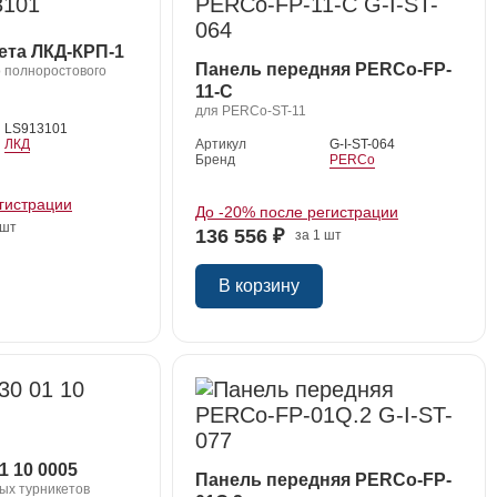
ета ЛКД-КРП-1
Панель передняя PERCo-FP-
 полноростового
11-C
для PERCo-ST-11
LS913101
ЛКД
Артикул
G-I-ST-064
Бренд
PERCo
гистрации
До -20% после регистрации
 шт
136 556 ₽
за 1 шт
В корзину
1 10 0005
Панель передняя PERCo-FP-
ых турникетов