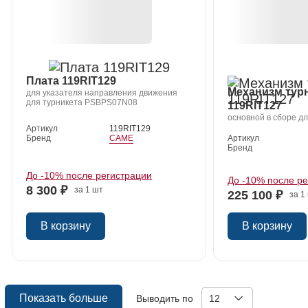
Плата 119RIT129
Механизм тур
для указателя направления движения
для турникета PSBPS07N08
119RIT127
основной в сборе д
Артикул
119RIT129
Бренд
CAME
Артикул
Бренд
До -10% после регистрации
До -10% после р
8 300 ₽
за 1 шт
225 100 ₽
за 1
В корзину
В корзину
Показать больше
Выводить по
12