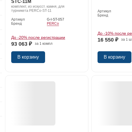
STС-11M
комплект, из искусст. камня, для
турникета PERCo-ST-11
Артикул
Бренд
Артикул
G-I-ST-057
Бренд
PERCo
До -10% после р
До -20% после регистрации
16 550 ₽
за 1 ш
93 063 ₽
за 1 компл
В корзину
В корзину
я