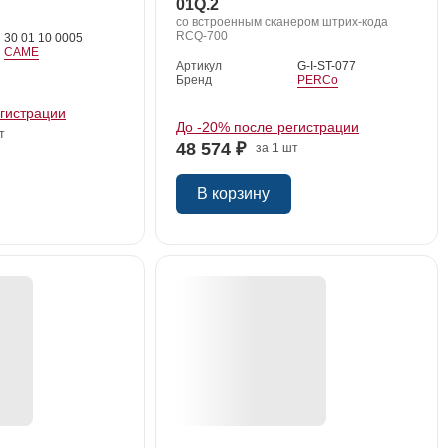
01Q.2
со встроенным сканером штрих-кода
RCQ-700
30 01 10 0005
CAME
Артикул
G-I-ST-077
Бренд
PERCo
егистрации
До -20% после регистрации
т
48 574 ₽
за 1 шт
В корзину