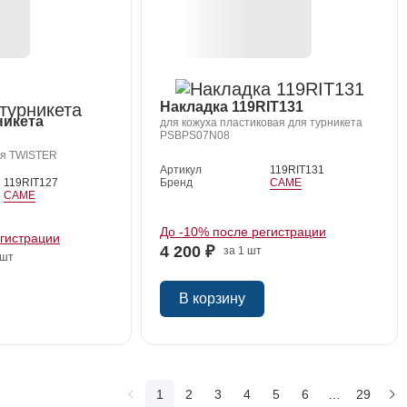
Накладка 119RIT131
никета
для кожуха пластиковая для турникета
PSBPS07N08
ля TWISTER
Артикул
119RIT131
Бренд
CAME
119RIT127
CAME
До -10% после регистрации
егистрации
4 200 ₽
за 1 шт
 шт
В корзину
1
2
3
4
5
6
…
29