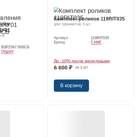
Комплект роликов 119RIT035
ения
для турникетов, 3 шт.
ПУ01
5 м
Артикул
119RIT035
Бренд
CAME
ВЗР2567.000СБ
Oxgard
До -10% после регистрации
6 600 ₽
за 1 шт
В корзину