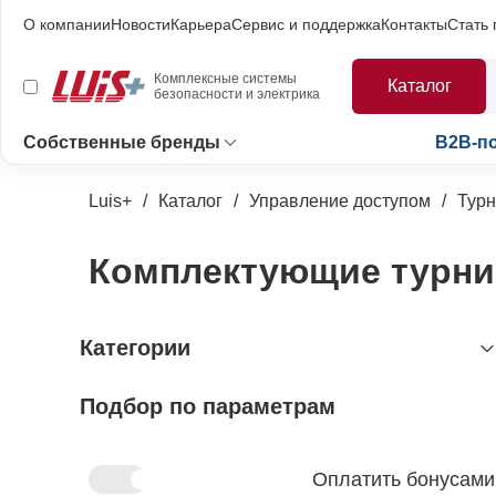
О компании
Новости
Карьера
Сервис и поддержка
Контакты
Стать
Комплексные системы
Каталог
безопасности и электрика
Собственные бренды
B2B-п
Luis+
Каталог
Управление доступом
Турн
Комплектующие турни
Категории
Подбор по параметрам
видеонаблюдение
охранно-пожарная сигнализация
видеокамеры и комплектующие
видеокамеры
устройства видеозахвата
антитеррористическое
устройства приёмно-контрольные
Оплатить бонусами